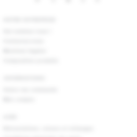
NOTRE ENTREPRISE
Qui sommes nous !
Contactez-nous
Mentions légales
Composition produits
INFORMATIONS
Suivre ma commande
Mon compte
AIDE
Rétractations, retours et échanges