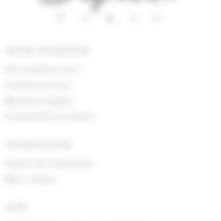
NOTRE ENTREPRISE
Qui sommes nous !
Contactez-nous
Mentions légales
Composition produits
INFORMATIONS
Suivre ma commande
Mon compte
AIDE