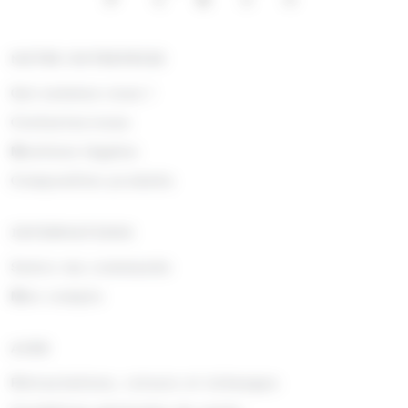
NOTRE ENTREPRISE
Qui sommes nous !
Contactez-nous
Mentions légales
Composition produits
INFORMATIONS
Suivre ma commande
Mon compte
AIDE
Rétractations, retours et échanges