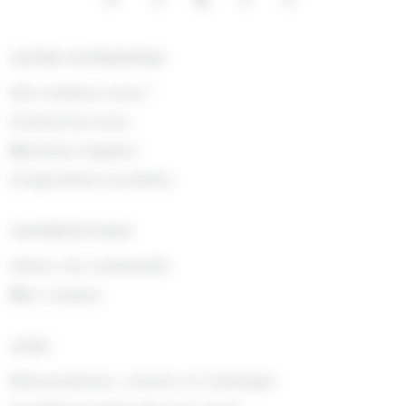
NOTRE ENTREPRISE
Qui sommes nous !
Contactez-nous
Mentions légales
Composition produits
INFORMATIONS
Suivre ma commande
Mon compte
AIDE
Rétractations, retours et échanges