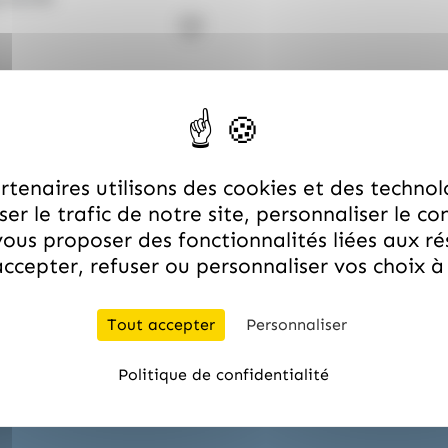
tenaires utilisons des cookies et des technol
er le trafic de notre site, personnaliser le co
ous proposer des fonctionnalités liées aux r
ccepter, refuser ou personnaliser vos choix 
Expédition en 24H !
Tout accepter
Personnaliser
os commandes sous 24H pour répondre aux urgences profes
Politique de confidentialité