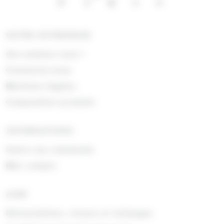
NOTRE ENTREPRISE
Qui sommes nous !
Contactez-nous
Mentions légales
Composition produits
INFORMATIONS
Suivre ma commande
Mon compte
AIDE
Rétractations, retours et échanges