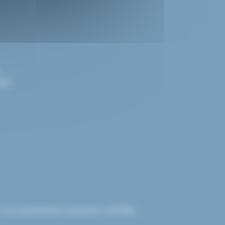
.
els.
nos partenaires bancaires certifiés.