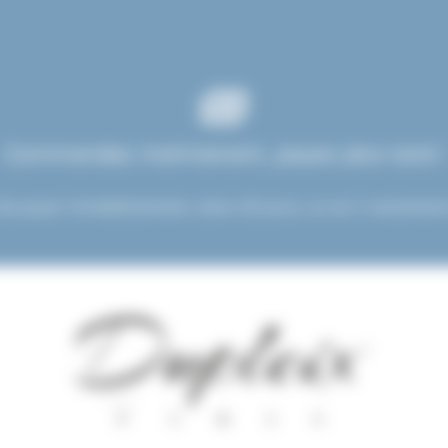
Commandez maintenant, payez plus tard !
de payer immédiatement, dans 30 jours, ou en 3 versements