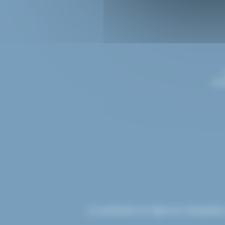
Con
Le paiement en ligne sur etsdupleix