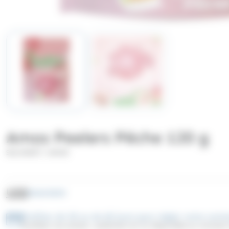
Amos Peelers Pêche 120 g
/
SOLINEST
AMOS
UGS
SO622025
Profitez de 30 ou de 60 jours pour régler votre co
Facilitez vos achats : paiement en 3x disponible au moment