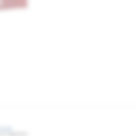
mmande
 du règlement