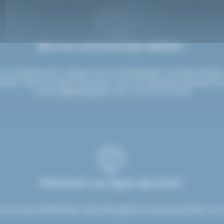
Service commerciale dédiée !
Un interlocuteur unique vous accompagne à chaque étape
seils, devis et réactivité pour tous vos besoins professionn
contact@etsdupleix.com
/ 01.45.79.79.42
Paiement en ligne sécurisé !
.com est entièrement sécurisé grâce au protocole SSL et à 