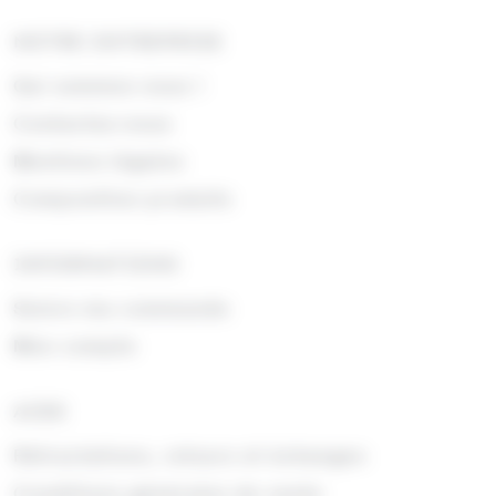
NOTRE ENTREPRISE
Qui sommes nous !
Contactez-nous
Mentions légales
Composition produits
INFORMATIONS
Suivre ma commande
Mon compte
AIDE
Rétractations, retours et échanges
Conditions générales de vente