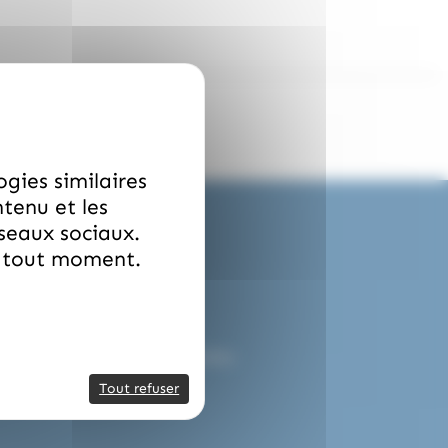
ogies similaires
ntenu et les
éseaux sociaux.
à tout moment.
sionnelles ou événementielles.
Tout refuser