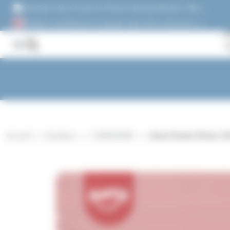
Panneau de gestion des cookies
Livraison dans toute la France métropolitaine ! Plus
de 1500 références !
Acheter maintenant et payez dans 30 ou 60 jours, ou
en 3 versements !
Accueil
Boutique
CONFISERIE
Amos Peelers Pêche 12