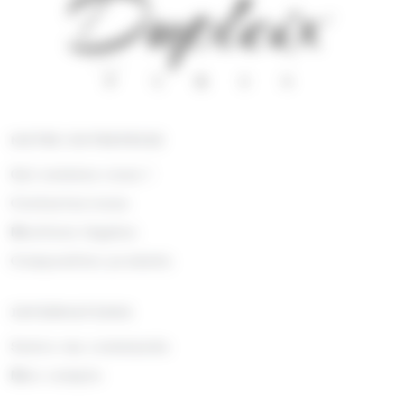
NOTRE ENTREPRISE
Qui sommes nous !
Contactez-nous
Mentions légales
Composition produits
INFORMATIONS
Suivre ma commande
Mon compte