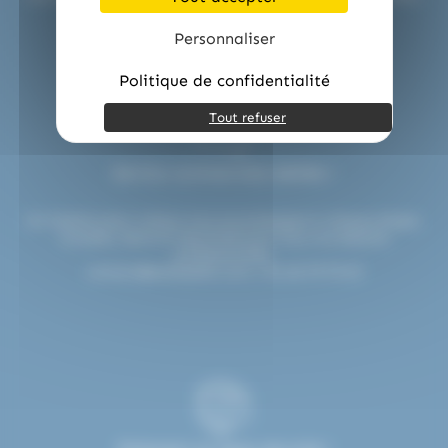
Personnaliser
Politique de confidentialité
Tout refuser
Service commerciale dédiée !
Un interlocuteur unique vous accompagne à chaque étape.
Conseils, devis et réactivité pour tous vos besoins
professionnels.
contact@etsdupleix.com
/ 01.45.79.79.42