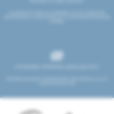
Paiement en ligne sécurisé !
Le paiement en ligne sur etsdupleix.com est entièrement
sécurisé grâce au protocole SSL et à nos partenaires bancaires
certifiés.
Commandez maintenant, payez plus tard !
Choisissez de payer immédiatement, dans 30 jours, ou en 3
versements sans frais.