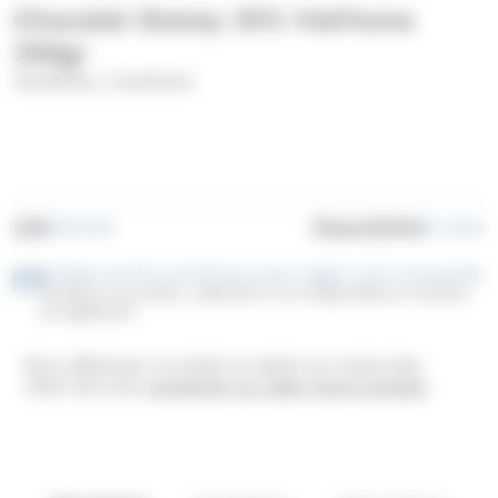
Chocolat Dulcey 35% Valrhona
250gr
/
VALRHONA
VALRHONA
UGS
Disponibilité
VA31210
En stock
Profitez de 30 ou de 60 jours pour régler votre commande
Facilitez vos achats : paiement en 3x disponible au moment
du règlement
Pour effectuer un achat ou devis sur notre site,
merci de vous
connecter ou créer votre compte
.