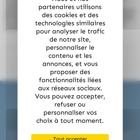
d’exception dans leurs recettes. Le Dulcey 35%
partenaires utilisons
garantit une expérience sensorielle de haute qualité et
des cookies et des
permet d’apporter une touche créative et chaleureuse
technologies similaires
aux desserts contemporains comme aux classiques
revisités.
pour analyser le trafic
de notre site,
personnaliser le
contenu et les
annonces, et vous
proposer des
fonctionnalités liées
aux réseaux sociaux.
Vous pouvez accepter,
refuser ou
personnaliser vos
Expédition en 24H !
choix à tout moment.
Nous préparons et expédions vos commandes sous 24H pour
répondre aux urgences professionnelles ou événementielles.
Tout accepter