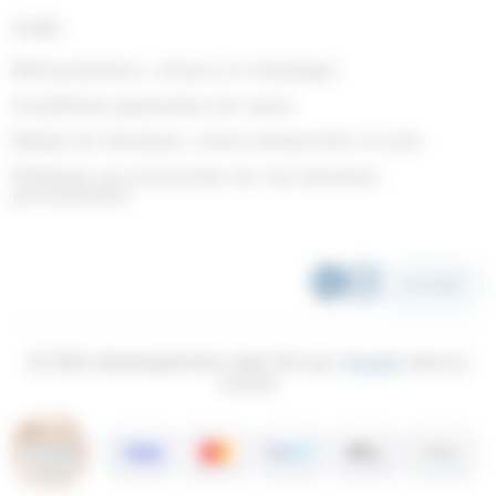
AIDE
Rétractations, retours et échanges
Conditions générales de vente
Délais de livraison, zones desservies et prix
Politique de protection de vos données
personnelles
SCANNER
© 2026 développement web fait par
Ocsalis
dans le
Cantal