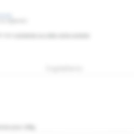
mmande
 du règlement
de vous
connecter ou créer votre compte
.
Ingrédients
ennes pour 100g