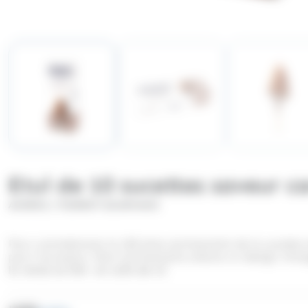
Etui de 10 sucettes saveur 
/
ANDROS
PIERROT GOURMAND
Pour commémorer le 100 ème anniversaire de la sucette em
pour l’occasion, l’étui anniversaire arbore un design vint
la vente se fait en colis de 12