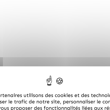
ançais, papillote papier (entièrement recyclable), étui car
tenaires utilisons des cookies et des technol
 l'exploitant
er le trafic de notre site, personnaliser le co
RS SUR CERE
ous proposer des fonctionnalités liées aux r