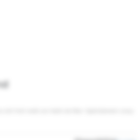
nd
 lait frait revêt son habit de fête ! Spécialement conçu