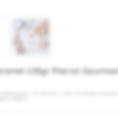
caramel 130gr Pierrot Gourma
blématique « Fer de lance », l’étui 10 sucettes caramel au
age et élégant.