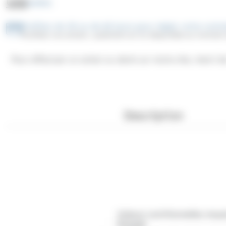
UGS
AN051
Profitez de 30 ou de 60 jours pour régler votre co
Facilitez vos achats : paiement en 3x disponible au moment
Pour effectuer un achat ou devis sur notre site, merci 
Description
Valeurs nutritionnelles moy
Énergie