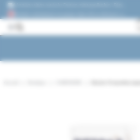
Panneau de gestion des cookies
Livraison dans toute la France métropolitaine ! Plus
de 1500 références !
Acheter maintenant et payez dans 30 ou 60 jours, ou
en 3 versements !
Accueil
Boutique
CONFISERIE
Etui de 10 sucettes sa