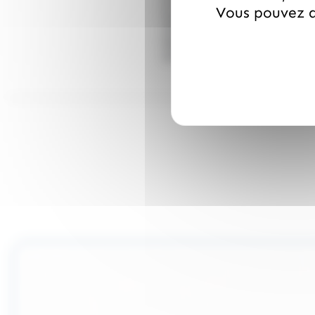
À conserver à l'abri de la ch
Vous pouvez a
Composition de l'offre
10 sucettes caramel au lait f
Nombre d'articles dans l'étu
10