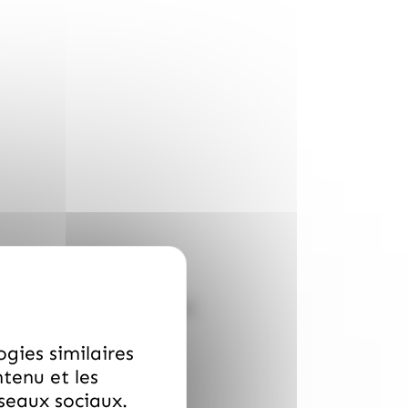
ton (entièrement recyclable)
ogies similaires
ntenu et les
éseaux sociaux.