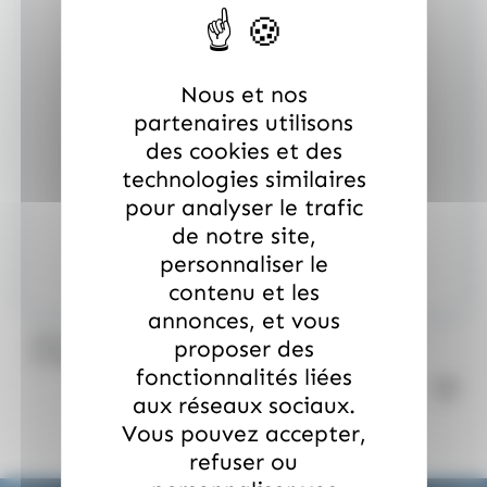
Nous et nos
partenaires utilisons
des cookies et des
technologies similaires
pour analyser le trafic
de notre site,
personnaliser le
contenu et les
annonces, et vous
/
ANIS DE FLAVIGNY
ANIS DE FLAVIGNY
proposer des
12 Boîtes oval Anis Flavigny goût violette 50gr
fonctionnalités liées
aux réseaux sociaux.
Vous pouvez accepter,
refuser ou