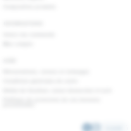
Composition produits
INFORMATIONS
Suivre ma commande
Mon compte
AIDE
Rétractations, retours et échanges
Conditions générales de vente
Délais de livraison, zones desservies et prix
Politique de protection de vos données
personnelles
SCANNER