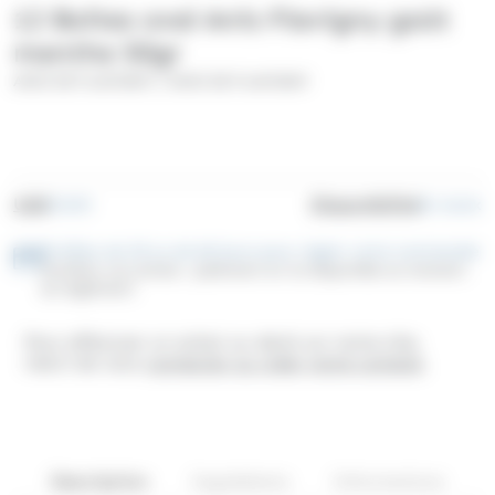
12 Boîtes oval Anis Flavigny goût
menthe 50gr
/
ANIS DE FLAVIGNY
ANIS DE FLAVIGNY
UGS
Disponibilité
FL033
En stock
Profitez de 30 ou de 60 jours pour régler votre commande
Facilitez vos achats : paiement en 3x disponible au moment
du règlement
Pour effectuer un achat ou devis sur notre site,
merci de vous
connecter ou créer votre compte
.
Description
Ingrédients
Informations