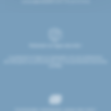
contact@etsdupleix.com
/ 01.45.79.79.42
Paiement en ligne sécurisé !
Le paiement en ligne sur etsdupleix.com est entièrement
sécurisé grâce au protocole SSL et à nos partenaires bancaires
certifiés.
Commandez maintenant, payez plus tard !