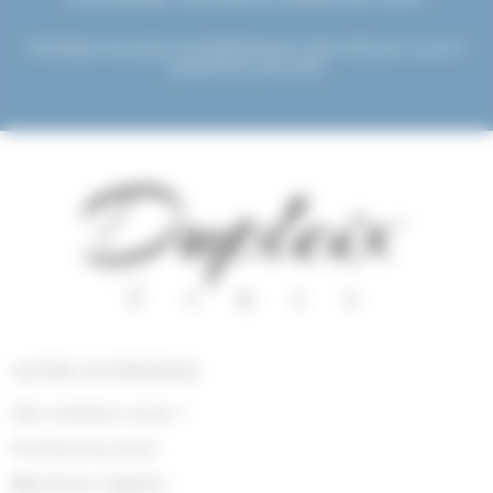
Choisissez de payer immédiatement, dans 30 jours, ou en 3
versements sans frais.
NOTRE ENTREPRISE
Qui sommes nous !
Contactez-nous
Mentions légales