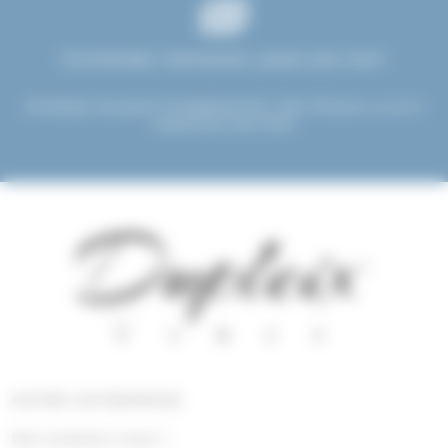
Commandez maintenant, payez plus tard !
Choisissez de payer immédiatement, dans 30 jours, ou en 3
versements sans frais.
NOTRE ENTREPRISE
Qui sommes nous !