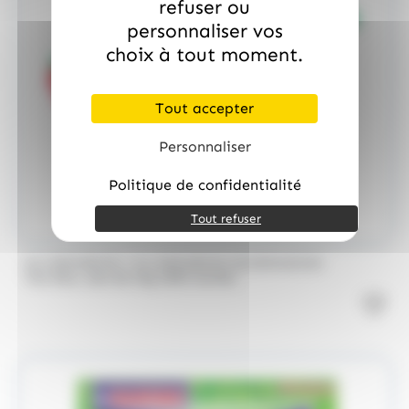
refuser ou
personnaliser vos
choix à tout moment.
Tout accepter
Personnaliser
Politique de confidentialité
Tout refuser
/
ALLOBONBONS
ALLOBONBONS GOURMANDISE
Too Doo, asst de 1kg 100% haribo