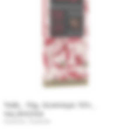
TABL. 70g, GUANAJA 70% ,
VALRHONA
/
VALRHONA
VALRHONA