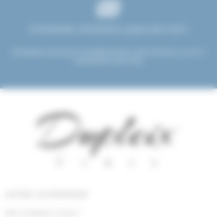
Commandez maintenant, payez plus tard !
Choisissez de payer immédiatement, dans 30 jours, ou en 3
versements sans frais.
NOTRE ENTREPRISE
Qui sommes nous !