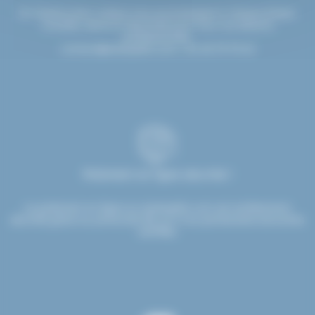
Un interlocuteur unique vous accompagne à chaque étape.
Conseils, devis et réactivité pour tous vos besoins
professionnels.
contact@etsdupleix.com
/ 01.45.79.79.42
Paiement en ligne sécurisé !
Le paiement en ligne sur etsdupleix.com est entièrement
sécurisé grâce au protocole SSL et à nos partenaires bancaires
certifiés.