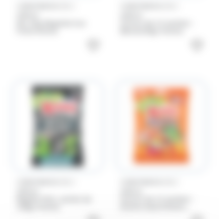
/
/
CARAMBAR & CO
CARAMBAR & CO
KREMA
KREMA
Sac 2kg Regalad aux
Carton de 12 sachets -
fruits Krema
Batna150gr Krema
/
/
CARAMBAR & CO
CARAMBAR & CO
KREMA
KREMA
Regliss Mint, sachet de
Carton de 12 sachets -
150gr Krema
Krema Assortiment
fruits 150gr