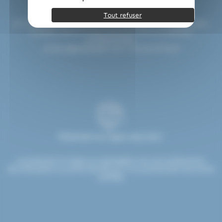
Tout refuser
Un interlocuteur unique vous accompagne à chaque étape.
Conseils, devis et réactivité pour tous vos besoins
professionnels.
contact@etsdupleix.com
/ 01.45.79.79.42
Paiement en ligne sécurisé !
Le paiement en ligne sur etsdupleix.com est entièrement
sécurisé grâce au protocole SSL et à nos partenaires bancaires
certifiés.