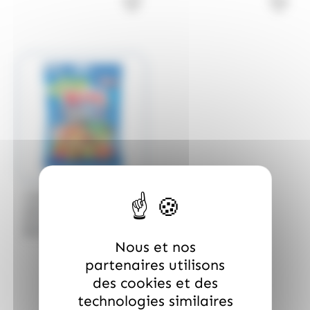
/
CARAMBAR & CO
KREMA
Krema Festival 150g –
Bonbons Tendres Sans
Gélatine – Sachet 150g
Nous et nos
Carton de 12 sachets -
partenaires utilisons
Krema Festival 150g
des cookies et des
technologies similaires