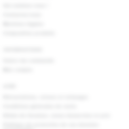
Qui sommes nous !
Contactez-nous
Mentions légales
Composition produits
INFORMATIONS
Suivre ma commande
Mon compte
AIDE
Rétractations, retours et échanges
Conditions générales de vente
Délais de livraison, zones desservies et prix
Politique de protection de vos données