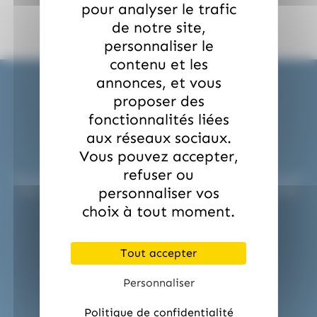
pour analyser le trafic
de notre site,
personnaliser le
contenu et les
annonces, et vous
proposer des
fonctionnalités liées
aux réseaux sociaux.
Expédition en 24H !
Vous pouvez accepter,
refuser ou
Nous préparons et expédions vos commandes sous 24H pour
personnaliser vos
répondre aux urgences professionnelles ou événementielles.
choix à tout moment.
Tout accepter
Personnaliser
Politique de confidentialité
Service commerciale dédiée !