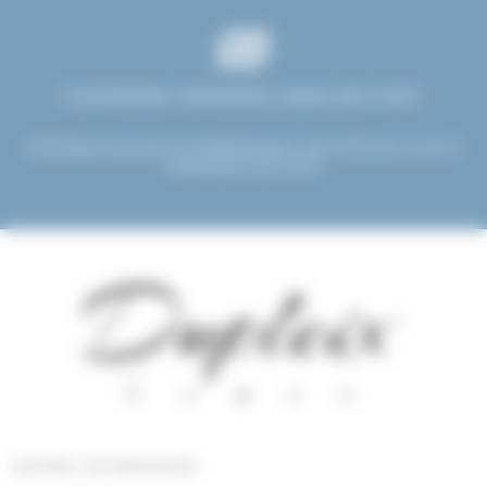
Commandez maintenant, payez plus tard !
Choisissez de payer immédiatement, dans 30 jours, ou en 3
versements sans frais.
NOTRE ENTREPRISE