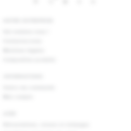
NOTRE ENTREPRISE
Qui sommes nous !
Contactez-nous
Mentions légales
Composition produits
INFORMATIONS
Suivre ma commande
Mon compte
AIDE
Rétractations, retours et échanges