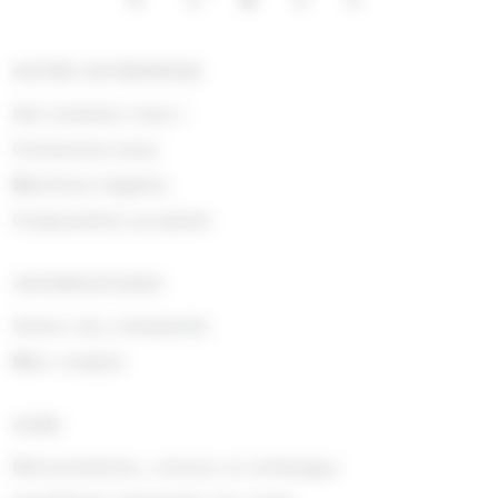
NOTRE ENTREPRISE
Qui sommes nous !
Contactez-nous
Mentions légales
Composition produits
INFORMATIONS
Suivre ma commande
Mon compte
AIDE
Rétractations, retours et échanges