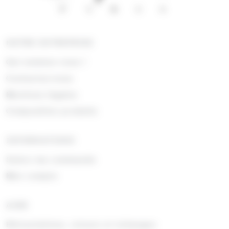
NOTRE ENTREPRISE
Qui sommes nous !
Contactez-nous
Mentions légales
Composition produits
INFORMATIONS
Suivre ma commande
Mon compte
AIDE
Rétractations, retours et échanges