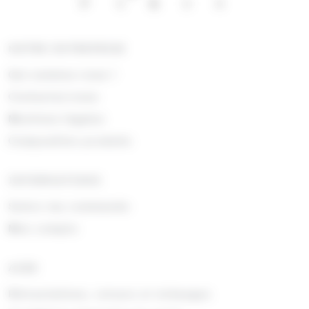
NOTRE ENTREPRISE
Qui sommes nous !
Contactez-nous
Mentions légales
Composition produits
INFORMATIONS
Suivre ma commande
Mon compte
AIDE
Rétractations, retours et échanges