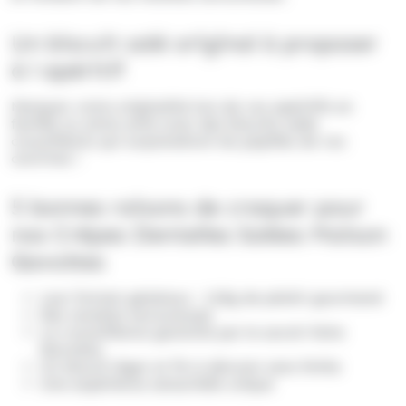
Un biscuit salé original à proposer
à l apéritif
Marquez votre
originalité lors de vos apéritifs en
famille ou entre amis
avec des biscuits salés
croustillants qui surprendront les papilles de vos
convives !
5 bonnes raisons de craquer pour
nos Crêpes Dentelles Salées Maison
Gavottes
Leur format généreux : 110g de plaisir gourmand
Des recettes savoureuses
La croustillance garantie par le savoir-faire
Gavottes
Un biscuit léger et fin à dévorer sans limite
Une expérience sensorielle unique