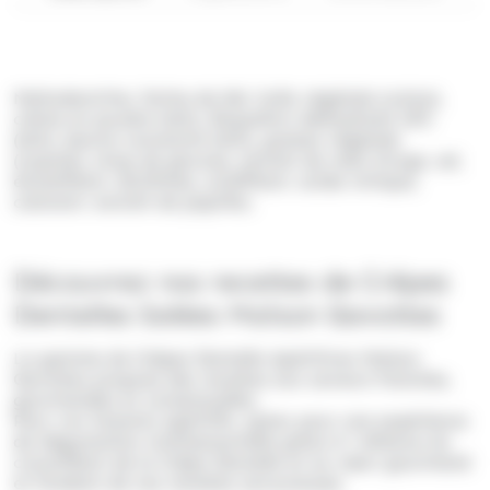
Maltodextrine, farine de blé, huile végétale (colza),
crème en poudre (lait), Roquefort déshydraté 10%
(lait), beurre concentré (lait), graisse végétale
(coprah), sirop de glucose, extrait de malt d'orge, sel,
émulsifiant: lécithines, acidifiant: acide citrique,
colorant: extrait de paprika.
Découvrez nos recettes de Crêpes
Dentelles Salées Maison Gavottes
La gamme de
Crêpes Dentelle Apéritives Maison
Gavottes
propose des recettes aux saveurs franches,
gourmandes et consensuelles.
Pour vos instants apéritifs, optez pour une expérience
de dégustation multisensorielle grâce à l alliance du
croustillant de la Crêpe Dentelle et au cœur gourmand
et fondant de nos
recettes savoureuses
.