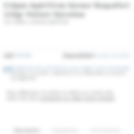
Crêpes Apéritives Saveur Roquefort
110gr Maison Gavottes
/
LOC MARIA
MAISON GAVOTTES
UGS
Disponibilité
TM5545B
Plus que 2 en stock
Profitez de 30 ou de 60 jours pour régler votre commande
Facilitez vos achats : paiement en 3x disponible au moment
du règlement
Pour effectuer un achat ou devis sur notre site,
merci de vous
connecter ou créer votre compte
.
Description
Ingrédients
Informations