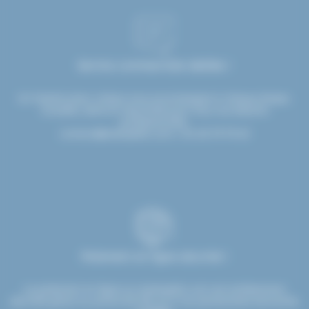
Service commerciale dédiée !
Un interlocuteur unique vous accompagne à chaque étape.
Conseils, devis et réactivité pour tous vos besoins
professionnels.
contact@etsdupleix.com
/ 01.45.79.79.42
Paiement en ligne sécurisé !
Le paiement en ligne sur etsdupleix.com est entièrement
sécurisé grâce au protocole SSL et à nos partenaires bancaires