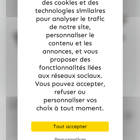
des cookies et des
technologies similaires
pour analyser le trafic
de notre site,
personnaliser le
contenu et les
annonces, et vous
proposer des
fonctionnalités liées
aux réseaux sociaux.
Vous pouvez accepter,
refuser ou
personnaliser vos
/
MARS
ALLOBONBONS GOURMANDISE
choix à tout moment.
Too Mini, sac de 700gr
Tout accepter
Personnaliser