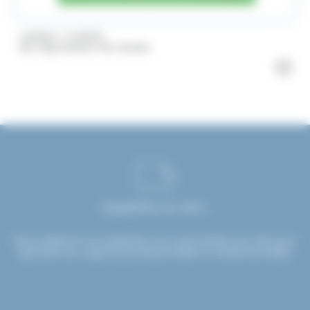
/
HARIBO
HARIBO
Sac 1Kg Maoam Mix Haribo
Expédition en 24H !
Nous préparons et expédions vos commandes sous 24H pour
répondre aux urgences professionnelles ou événementielles.