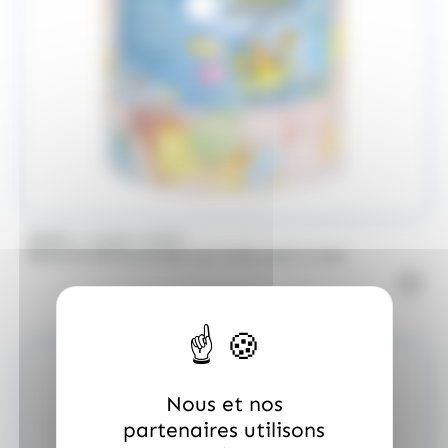
/
BRABO
FUNNY CANDY
Boite de 500 Soucoupes aux fruits Look o Look
Nous et nos
partenaires utilisons