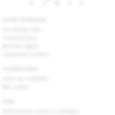
NOTRE ENTREPRISE
Qui sommes nous !
Contactez-nous
Mentions légales
Composition produits
INFORMATIONS
Suivre ma commande
Mon compte
AIDE
Rétractations, retours et échanges