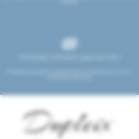
certifiés.
Commandez maintenant, payez plus tard !
Choisissez de payer immédiatement, dans 30 jours, ou en 3
versements sans frais.