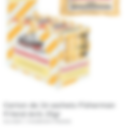
Carton de 24 sachets Fisherman
Friend Anis 25gr
/
SOLINEST
FISHERMAN'S FRIENDS