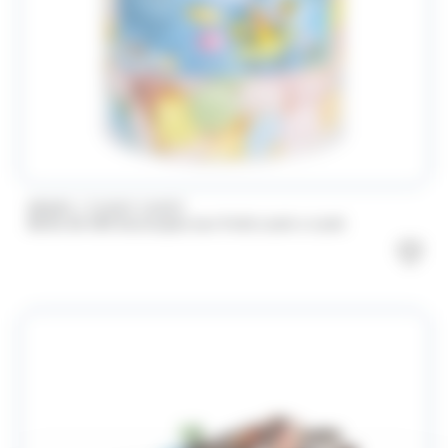
/
BRABO
FUNNY CANDY
Boite de 500 Soucoupes aux fruits Look o Look