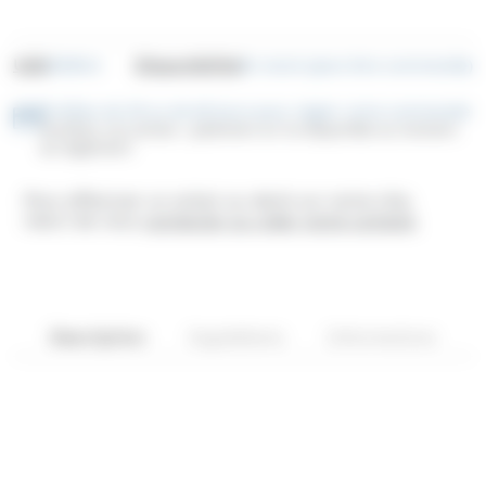
UGS
Disponibilité
SO0014
En stock (peut être commandé)
Profitez de 30 ou de 60 jours pour régler votre commande
Facilitez vos achats : paiement en 3x disponible au moment
du règlement
Pour effectuer un achat ou devis sur notre site,
merci de vous
connecter ou créer votre compte
.
Description
Ingrédients
Informations