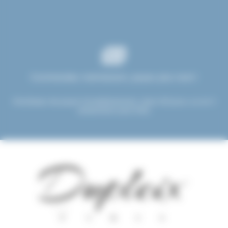
Commandez maintenant, payez plus tard !
Choisissez de payer immédiatement, dans 30 jours, ou en 3
versements sans frais.