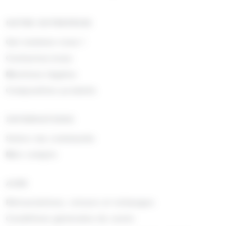
NOTRE ENTREPRISE
Qui sommes nous !
Contactez-nous
Mentions légales
Composition produits
INFORMATIONS
Suivre ma commande
Mon compte
AIDE
Rétractations, retours et échanges
Conditions générales de vente