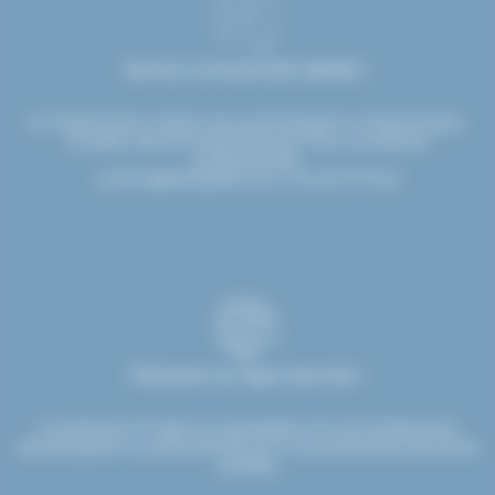
Service commerciale dédiée !
Un interlocuteur unique vous accompagne à chaque étape.
Conseils, devis et réactivité pour tous vos besoins
professionnels.
contact@etsdupleix.com
/ 01.45.79.79.42
Paiement en ligne sécurisé !
Le paiement en ligne sur etsdupleix.com est entièrement
sécurisé grâce au protocole SSL et à nos partenaires bancaires
certifiés.