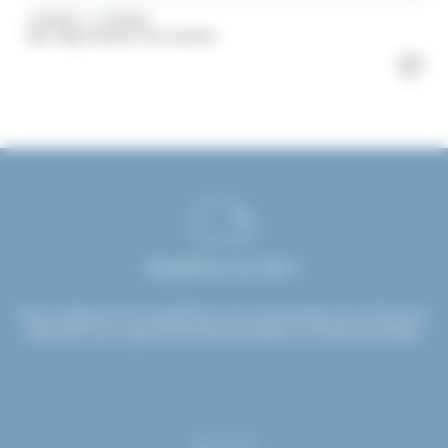
/
HARIBO
HARIBO
Sac 1Kg Maoam Mix Haribo
Expédition en 24H !
Nous préparons et expédions vos commandes sous 24H pour
répondre aux urgences professionnelles ou événementielles.