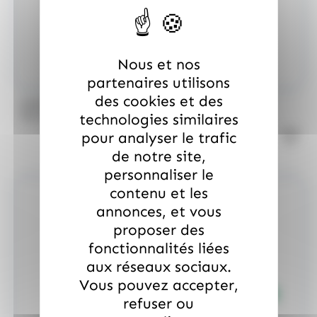
Nous et nos
partenaires utilisons
des cookies et des
/
MARS
ALLOBONBONS GOURMANDISE
Too Mini, sac de 700gr
technologies similaires
pour analyser le trafic
de notre site,
personnaliser le
contenu et les
annonces, et vous
proposer des
fonctionnalités liées
aux réseaux sociaux.
Vous pouvez accepter,
refuser ou