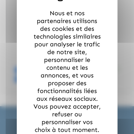
Seau de mini sachets Noël 690gr Haribo
Nous et nos
partenaires utilisons
des cookies et des
technologies similaires
pour analyser le trafic
Tubo variété choco 450gr environ
de notre site,
personnaliser le
contenu et les
(
8.33
€
)
HT
Seau de mini sachets Noël 690gr Haribo
annonces, et vous
(
12.31
€
)
HT
Tubo variété choco 450gr environ
proposer des
fonctionnalités liées
aux réseaux sociaux.
Vous pouvez accepter,
refuser ou
personnaliser vos
choix à tout moment.