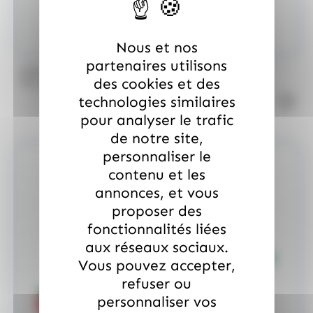
Nous et nos
partenaires utilisons
/
MARS
ALLOBONBONS GOURMANDISE
des cookies et des
Too Mini, sac de 700gr
technologies similaires
pour analyser le trafic
de notre site,
personnaliser le
contenu et les
annonces, et vous
proposer des
fonctionnalités liées
aux réseaux sociaux.
Vous pouvez accepter,
refuser ou
personnaliser vos