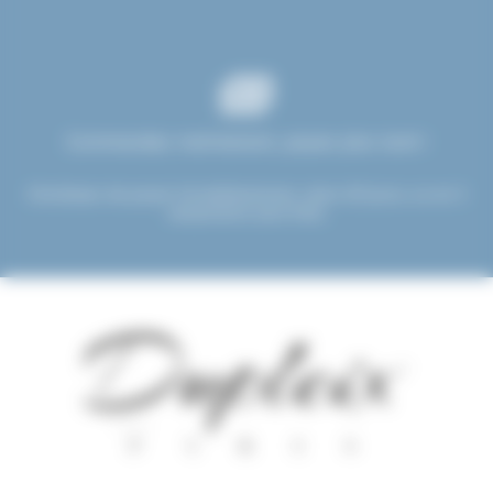
Commandez maintenant, payez plus tard !
Choisissez de payer immédiatement, dans 30 jours, ou en 3
versements sans frais.