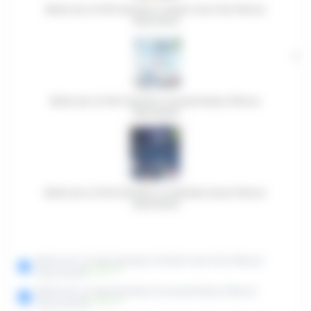
Boite de 12 Mini Sachets Il Etait Une Fois Pierrot
Gourmand
Boite de 12 Mini Sachets Cumulonimbus Pierrot
Gourmand
Boite de 12 Mini Sachets La Grande Ourse Pierrot
Gourmand
Boite de 12 Mini Sachets Il Etait Une Fois Pierrot
(
4.16
€
)
HT
Gourmand
Boite de 12 Mini Sachets Cumulonimbus Pierrot
(
4.16
€
)
HT
Gourmand