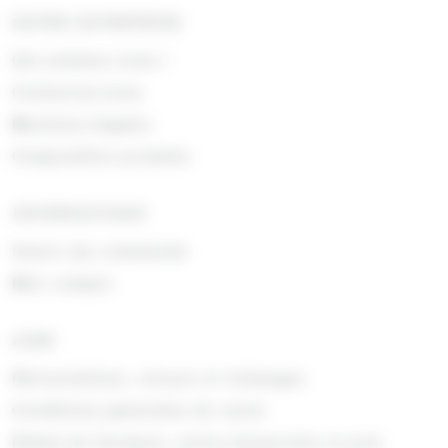
NOTRE ENTREPRISE
Qui sommes nous !
Contactez-nous
Mentions légales
Composition produits
INFORMATIONS
Suivre ma commande
Mon compte
AIDE
Rétractations, retours et échanges
Conditions générales de vente
Délais de livraison, zones desservies et prix