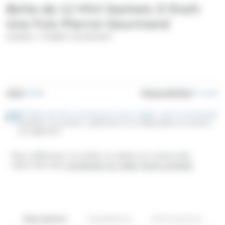
Boite de 12 Mini Sachets Il Etait
Une Fois Pierrot Gourmand
/
ANDROS
PIERROT GOURMAND
UGS
Disponibilité
AN106
En stock
Profitez de 30 ou de 60 jours pour régler votre commande
Facilitez vos achats : paiement en 3x disponible au moment
du règlement
Pour effectuer un achat ou devis sur notre site,
merci de vous
connecter ou créer votre compte
.
Description
Ingrédients
Informations