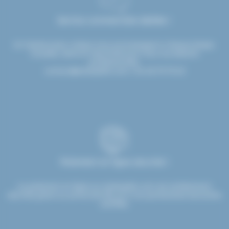
Service commerciale dédiée !
Un interlocuteur unique vous accompagne à chaque étape.
Conseils, devis et réactivité pour tous vos besoins
professionnels.
contact@etsdupleix.com
/ 01.45.79.79.42
Paiement en ligne sécurisé !
Le paiement en ligne sur etsdupleix.com est entièrement
sécurisé grâce au protocole SSL et à nos partenaires bancaires
certifiés.