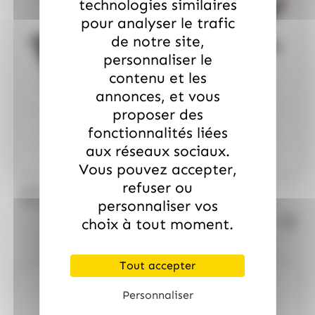
technologies similaires
pour analyser le trafic
de notre site,
personnaliser le
contenu et les
annonces, et vous
proposer des
fonctionnalités liées
aux réseaux sociaux.
Vous pouvez accepter,
refuser ou
/
MARS
ALLOBONBONS GOURMANDISE
Too Mini, sac de 700gr
personnaliser vos
choix à tout moment.
Tout accepter
Personnaliser