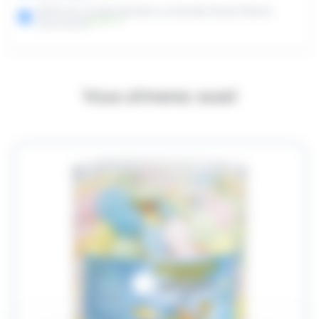
Boite de 12 Mini Sachets La Grande Ourse Pierrot
(
5.00
€
)
HT
Gourmand
Vous aimerez aussi